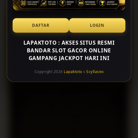
LAPAKTOTO : Akses Situs
DAFTAR
LOGIN
Resmi Bandar Slot Gacor
Online Gampang Jackpot Hari
LAPAKTOTO : AKSES SITUS RESMI
Ini
BANDAR SLOT GACOR ONLINE
LAPAKTOTO
adalah situs resmi bandar
GAMPANG JACKPOT HARI INI
slot gacor online terpercaya di Indonesia
Copyright 2026
Lapaktoto
x
Scyllaseo
yang menawarkan peluang menang besar
setiap hari. Dengan sistem engine terbaru
dan winrate tinggi, kami menyediakan link
alternatif login LAPAKTOTO untuk
memudahkan Anda mengakses game slot
gampang jackpot hari ini. Bergabunglah
sekarang dan nikmati pengalaman taruhan
slot online yang aman, cepat, dan fairplay.