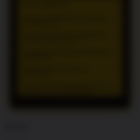
Apa itu LAPAKTOTO?
LAPAKTOTO adalah situs resmi bandar
Mengapa LAPAKTOTO Disebut Sebagai
slot gacor online terpercaya di Indonesia
Situs Slot Gacor?
yang menyediakan berbagai macam
LAPAKTOTO disebut sebagai situs slot
Apakah Benar Bermain di LAPAKTOTO
permainan slot dengan winrate tinggi.
gacor karena memiliki persentase RTP
Gampang Jackpot Hari Ini?
Sebagai bandar slot resmi, situs ini
yang sangat tinggi dibandingkan situs
Ya, benar. LAPAKTOTO menyediakan
Bagaimana Cara Mengakses Situs Resmi
menjadi pilihan utama bagi para pemain
lainnya. Hal ini memberikan kemudahan
bocoran game slot gacor gampang
LAPAKTOTO?
yang ingin menikmati taruhan yang aman,
dan peluang lebih besar bagi para pemain
jackpot hari ini dari provider ternama
Anda dapat mengakses situs resmi
adil, dan terjamin membayar berapapun
Bagaimana Cara Daftar Akun di
untuk meraih kemenangan maksimal
seperti Pragmatic Play, PG Soft, dan
bandar slot gacor LAPAKTOTO melalui
LAPAKTOTO?
kemenangan membernya.
atau maxwin setiap harinya.
Habanero. Dengan sistem algoritma yang
link alternatif resmi yang bebas dari blokir
Untuk mulai bermain dan meraih jackpot,
Apa Saja Keuntungan Bergabung dengan
adil dan winrate tinggi, kesempatan Anda
internet positif. Akses situs sangat lancar,
Anda cukup klik tombol Daftar Sekarang
Bandar Slot Online LAPAKTOTO?
untuk meraih jackpot terbesar hari ini
responsif, dan bisa dibuka dengan mudah
di halaman utama situs resmi
Banyak keuntungan jika Anda bergabung
terbuka sangat lebar.
melalui perangkat komputer, laptop,
LAPAKTOTO. Isi formulir pendaftaran
dengan LAPAKTOTO, di antaranya:
maupun smartphone Android & iOS tanpa
dengan data yang valid, seperti nama
akses situs resmi yang aman 24 jam,
perlu aplikasi tambahan.
pengguna, kata sandi, nomor rekening,
pilihan game slot gacor dengan winrate
Products
dan nomor telepon. Proses pendaftaran
tinggi, kemudahan meraih jackpot
gratis dan hanya memakan waktu kurang
terbesar hari ini, proses deposit dan