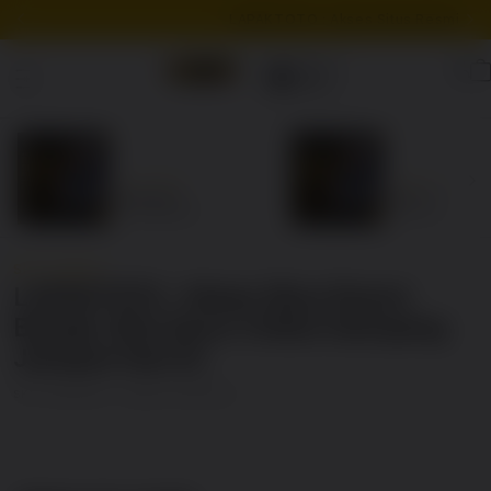
LAPAKTOTO : Akses Situs Resmi Band
Lo
in
SLOT JACKPOT
SLOT JACKPOT
Lapaktoto
Slot Gacor
From $999 SGD
From $999 SGD
Slot Jackpot
LAPAKTOTO : Akses Situs Resmi
Bandar Slot Gacor Online Gampang
Jackpot Hari Ini
SKU:
180520232
Barcode:
180520232